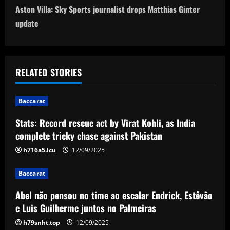
o
Aston Villa: Sky Sports journalist drops Matthias Ginter
update
s
t
n
RELATED STORIES
a
Baccarat
v
Stats: Record rescue act by Virat Kohli, as India
complete tricky chase against Pakistan
i
h716a5.icu
12/09/2025
g
Baccarat
a
Abel não pensou no time ao escalar Endrick, Estêvão
t
e Luis Guilherme juntos no Palmeiras
i
h79snht.top
12/09/2025