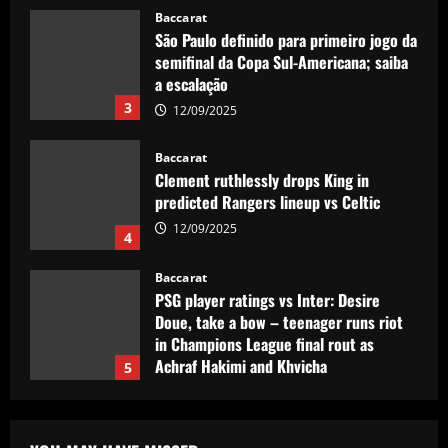
a escalação
3
12/09/2025
Baccarat
Clement ruthlessly drops King in
predicted Rangers lineup vs Celtic
12/09/2025
4
Baccarat
PSG player ratings vs Inter: Desire
Doue, take a bow – teenager runs riot
in Champions League final rout as
Achraf Hakimi and Khvicha
5
Kvaratskhelia grab goals in Munich
mauling
Baccarat
'What kind of message is that sending?'
12/09/2025
– Landon Donovan questions Christian
Pulisic and Antonee Robinson’s Gold
Cup absences for USMNT
1
12/09/2025