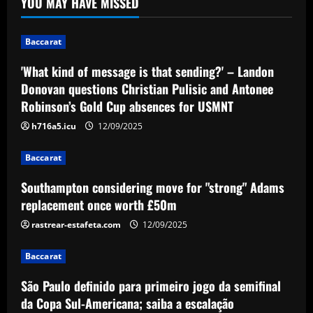
YOU MAY HAVE MISSED
Baccarat
Southampton considering move for
"strong" Adams replacement once
Baccarat
worth £50m
2
'What kind of message is that sending?' – Landon
12/09/2025
Donovan questions Christian Pulisic and Antonee
Baccarat
Robinson’s Gold Cup absences for USMNT
São Paulo definido para primeiro jogo da
semifinal da Copa Sul-Americana; saiba
h716a5.icu
12/09/2025
a escalação
Baccarat
3
12/09/2025
Southampton considering move for "strong" Adams
Baccarat
replacement once worth £50m
Clement ruthlessly drops King in
predicted Rangers lineup vs Celtic
rastrear-estafeta.com
12/09/2025
12/09/2025
4
Baccarat
Baccarat
São Paulo definido para primeiro jogo da semifinal
PSG player ratings vs Inter: Desire
da Copa Sul-Americana; saiba a escalação
Doue, take a bow – teenager runs riot