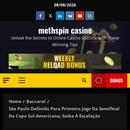
Skip
08/08/2026
to
Facebook
Twitter
Linkedin
VK
Youtube
Instagram
content
methspin casino
Unlock the Secrets to Online Casino Success with These
Winning Tips
BONUS
Primary
Menu
Home
Baccarat
São Paulo Definido Para Primeiro Jogo Da Semifinal
Da Copa Sul-Americana; Saiba A Escalação