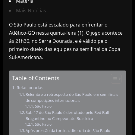
Matéria
Mais Notícias
O São Paulo está escalado para enfrentar o
Atlético-GO nesta quinta-feira (1). O jogo acontece
às 21h30, no Serra Dourada, e é válido pelo
primeiro duelo das equipes na semifinal da Copa
Sul-Americana.
Table of Contents
Relacionadas
Relembre o retrospecto do São Paulo em semifinais
de competições internacionais
São Paulo
Sub-17 do São Paulo é derrotado pelo Red Bull
Bragantino no Campeonato Brasileiro
São Paulo
Após pressão da torcida, diretoria do São Paulo