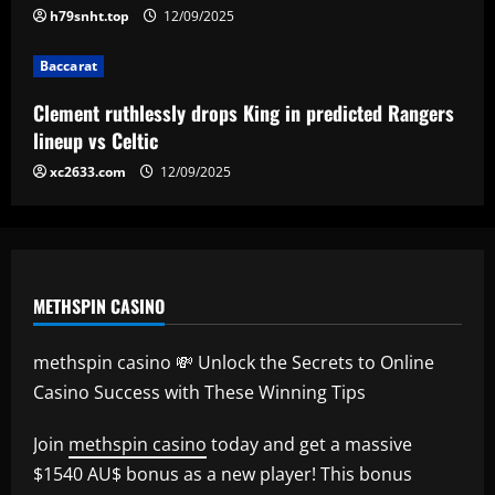
in Champions League final rout as
h79snht.top
12/09/2025
Achraf Hakimi and Khvicha
5
Kvaratskhelia grab goals in Munich
Baccarat
mauling
Clement ruthlessly drops King in predicted Rangers
12/09/2025
lineup vs Celtic
xc2633.com
12/09/2025
METHSPIN CASINO
methspin casino 💸 Unlock the Secrets to Online
Casino Success with These Winning Tips
Join
methspin casino
today and get a massive
$1540 AU$ bonus as a new player! This bonus