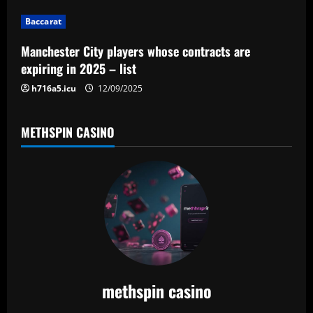
o
Baccarat
n
Manchester City players whose contracts are
expiring in 2025 – list
h716a5.icu
12/09/2025
METHSPIN CASINO
methspin casino