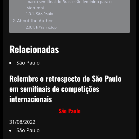
marca semifinal do Brasileirão feminino para o
Morumbi
São Paulo
About the Author
h79snht.top
Relacionadas
São Paulo
Relembre o retrospecto do São Paulo
em semifinais de competições
internacionais
São Paulo
31/08/2022
São Paulo