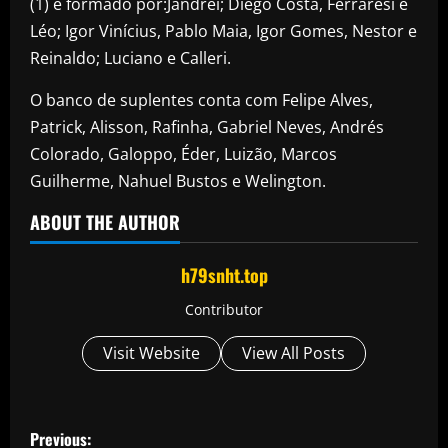
(1) é formado por:Jandrei; Diego Costa, Ferraresi e
Léo; Igor Vinícius, Pablo Maia, Igor Gomes, Nestor e
Reinaldo; Luciano e Calleri.
O banco de suplentes conta com Felipe Alves,
Patrick, Alisson, Rafinha, Gabriel Neves, Andrés
Colorado, Galoppo, Éder, Luizão, Marcos
Guilherme, Nahuel Bustos e Welington.
ABOUT THE AUTHOR
h79snht.top
Contributor
Visit Website
View All Posts
P
Previous: